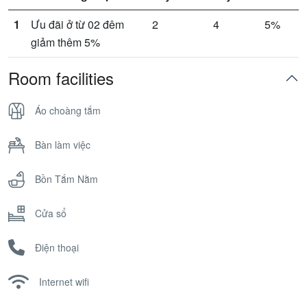
1
Ưu đãi ở từ 02 đêm
2
4
5%
giảm thêm 5%
Room facilities
Áo choàng tắm
Bàn làm việc
Bồn Tắm Nằm
Cửa sổ
Điện thoại
Internet wifi