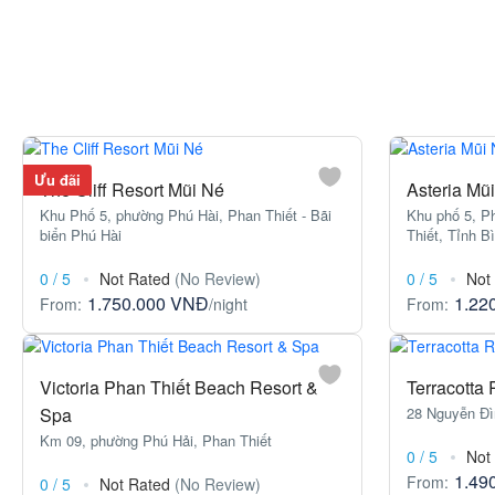
Ưu đãi
The Cliff Resort Mũi Né
Asteria Mũ
Khu Phố 5, phường Phú Hài, Phan Thiết - Bãi
Khu phố 5, P
biển Phú Hài
Thiết, Tỉnh B
0
/
5
Not Rated
(No Review)
0
/
5
Not
1.750.000 VNĐ
1.22
From:
/night
From:
Victoria Phan Thiết Beach Resort &
Terracotta
Spa
28 Nguyễn Đì
Km 09, phường Phú Hải, Phan Thiết
0
/
5
Not
1.49
From:
0
/
5
Not Rated
(No Review)