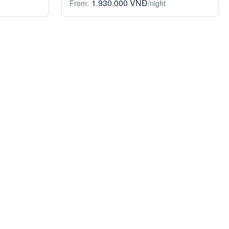
1.930.000 VNĐ
From:
/night