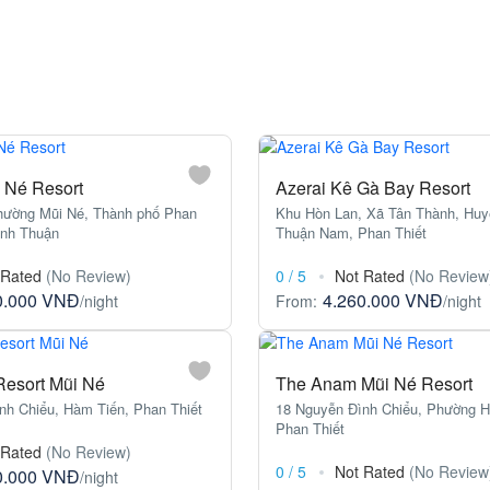
i Né Resort
Azerai Kê Gà Bay Resort
hường Mũi Né, Thành phố Phan
Khu Hòn Lan, Xã Tân Thành, Hu
ình Thuận
Thuận Nam, Phan Thiết
 Rated
(No Review)
0
/
5
Not Rated
(No Review
0.000 VNĐ
4.260.000 VNĐ
/night
From:
/night
 Resort Mũi Né
The Anam Mũi Né Resort
nh Chiểu, Hàm Tiến, Phan Thiết
18 Nguyễn Đình Chiểu, Phường H
Phan Thiết
 Rated
(No Review)
0
/
5
Not Rated
(No Review
0.000 VNĐ
/night