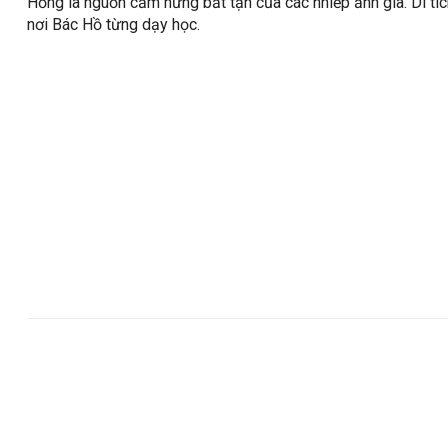
Hồng là nguồn cảm hứng bất tận của các nhiếp ảnh gia. Di tíc
nơi Bác Hồ từng dạy học.