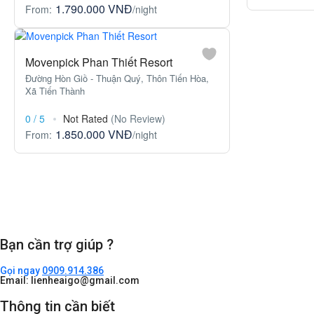
1.790.000 VNĐ
From:
/night
Movenpick Phan Thiết Resort
Đường Hòn Giồ - Thuận Quý, Thôn Tiến Hòa,
Xã Tiến Thành
0
/
5
Not Rated
(No Review)
1.850.000 VNĐ
From:
/night
Bạn cần trợ giúp ?
Gọi ngay
0909.914.386
Email: lienheaigo@gmail.com
Thông tin cần biết