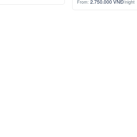
2.750.000 VNĐ
From:
/night