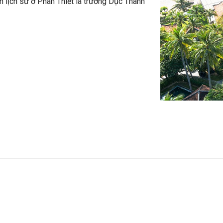
h lịch sử ở Phan Thiết là trường Dục Thanh