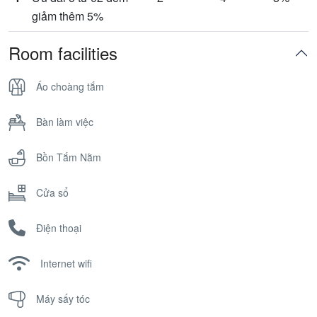
giảm thêm 5%
Room facilities
Áo choàng tắm
Bàn làm việc
Bồn Tắm Nằm
Cửa sổ
Điện thoại
Internet wifi
Máy sấy tóc