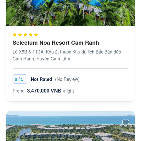
Selectum Noa Resort Cam Ranh
Lô X5B & TT3A, Khu 2, thuộc Khu du lịch Bắc Bán đảo
Cam Ranh, Huyện Cam Lâm
/
0
5
Not Rated
(No Review)
3.470.000 VNĐ
From:
/night