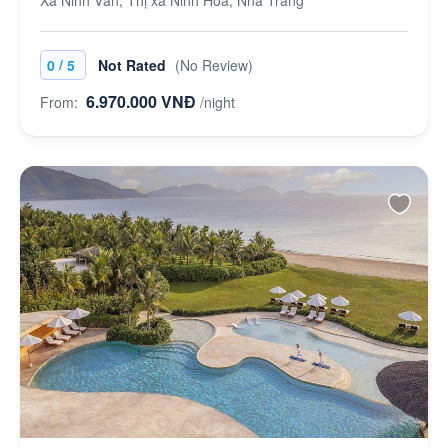
/
0
5
Not Rated
(No Review)
6.970.000 VNĐ
From:
/night