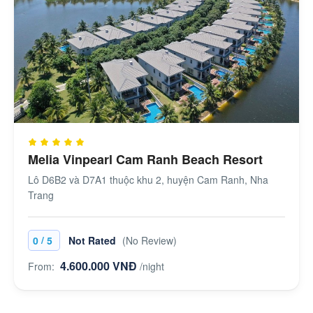
Melia Vinpearl Cam Ranh Beach Resort
Lô D6B2 và D7A1 thuộc khu 2, huyện Cam Ranh, Nha
Trang
/
0
5
Not Rated
(No Review)
4.600.000 VNĐ
From:
/night