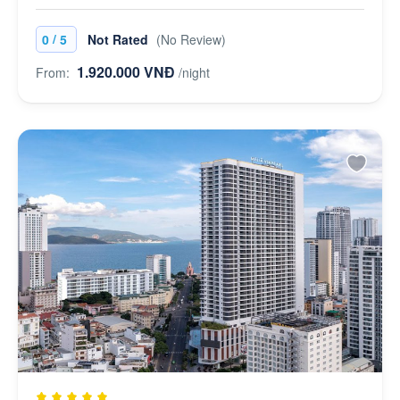
/
0
5
Not Rated
(No Review)
1.920.000 VNĐ
From:
/night