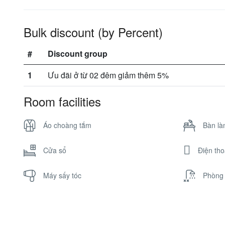
Bulk discount (by Percent)
#
Discount group
1
Ưu đãi ở từ 02 đêm giảm thêm 5%
Room facilities
Áo choàng tắm
Bàn là
Cửa sổ
Điện tho
Máy sấy tóc
Phòng