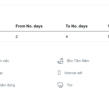
From No. days
To No. days
2
4
m việc
Bồn Tắm Nằm
ại
Internet wifi
 tắm đứng
Tivi