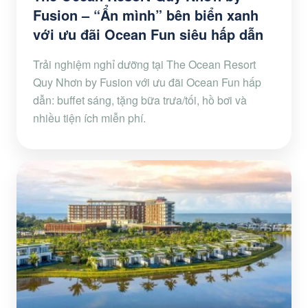
Fusion – “Ẩn mình” bên biển xanh
với ưu đãi Ocean Fun siêu hấp dẫn
Trải nghiệm nghỉ dưỡng tại The Ocean Resort
Quy Nhơn by Fusion với ưu đãi Ocean Fun hấp
dẫn: buffet sáng, tặng bữa trưa/tối, hồ bơi và
nhiều tiện ích miễn phí.