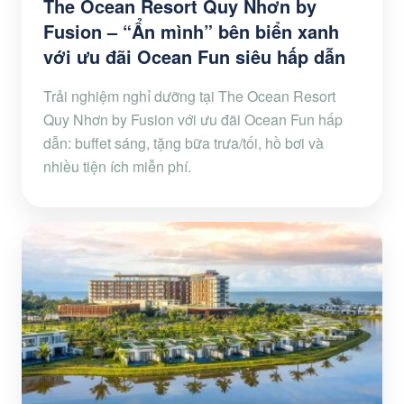
The Ocean Resort Quy Nhơn by
Fusion – “Ẩn mình” bên biển xanh
với ưu đãi Ocean Fun siêu hấp dẫn
Trải nghiệm nghỉ dưỡng tại The Ocean Resort
Quy Nhơn by Fusion với ưu đãi Ocean Fun hấp
dẫn: buffet sáng, tặng bữa trưa/tối, hồ bơi và
nhiều tiện ích miễn phí.