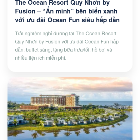
The Ocean Resort Quy Nhơn by
Fusion – “Ẩn mình” bên biển xanh
với ưu đãi Ocean Fun siêu hấp dẫn
Trải nghiệm nghỉ dưỡng tại The Ocean Resort
Quy Nhơn by Fusion với ưu đãi Ocean Fun hấp
dẫn: buffet sáng, tặng bữa trưa/tối, hồ bơi và
nhiều tiện ích miễn phí.