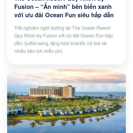
Fusion – “Ẩn mình” bên biển xanh
với ưu đãi Ocean Fun siêu hấp dẫn
Trải nghiệm nghỉ dưỡng tại The Ocean Resort
Quy Nhơn by Fusion với ưu đãi Ocean Fun hấp
dẫn: buffet sáng, tặng bữa trưa/tối, hồ bơi và
nhiều tiện ích miễn phí.