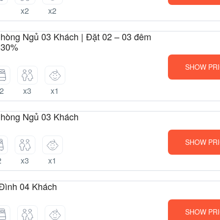
1
x2
x2
Phòng Ngủ 03 Khách | Đặt 02 – 03 đêm
 30%
SHOW PRI
2
x3
x1
Phòng Ngủ 03 Khách
SHOW PRI
2
x3
x1
 Đình 04 Khách
SHOW PRI