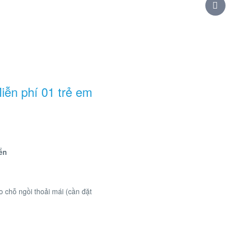
iễn phí 01 trẻ em
ển
 chỗ ngồi thoải mái (cần đặt