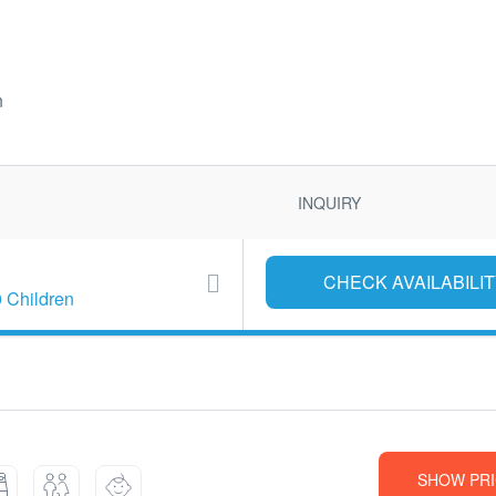
n
INQUIRY
0 Children
SHOW PRI