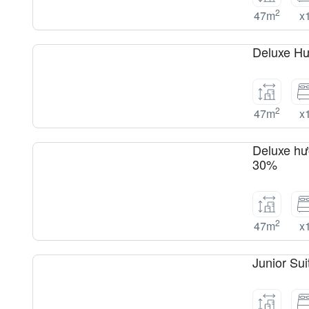
2
47m
x
Deluxe Hư
2
47m
x
Deluxe hư
30%
2
47m
x
Junior Sui