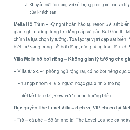
Khuyến mãi áp dụng với số lượng phòng có hạn và tùy
của khách sạn
Melia Hồ Tràm
– Kỳ nghỉ hoàn hảo tại resort 5★ sát biể
gian nghỉ dưỡng riêng tư, đẳng cấp và gần Sài Gòn thì 
chính là lựa chọn lý tưởng. Tọa lạc tại vị trí đẹp sát biể
biệt thự sang trọng, hồ bơi riêng, cùng hàng loạt tiện ích
Villa Melia hồ bơi riêng – Không gian lý tưởng cho g
+ Villa từ 2-3–4 phòng ngủ rộng rãi, có hồ bơi riêng cực c
+ Phù hợp nhóm 4–6-8 người hoặc gia đình 3 thế hệ
+ Thiết kế hiện đại, view vườn hoặc hướng biển
Đặc quyền The Level Villa – dịch vụ VIP chỉ có tại Mel
+ Trà – cà phê – đồ ăn nhẹ tại The Level Lounge cả ngà