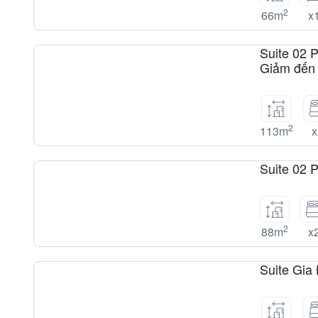
2
66m
x
Suite 02 
Giảm đến
2
113m
x
Suite 02 
2
88m
x
Suite Gia