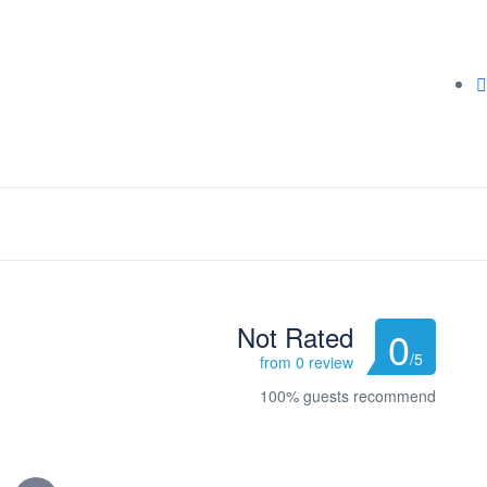
Not Rated
0
/5
from 0 review
100% guests recommend