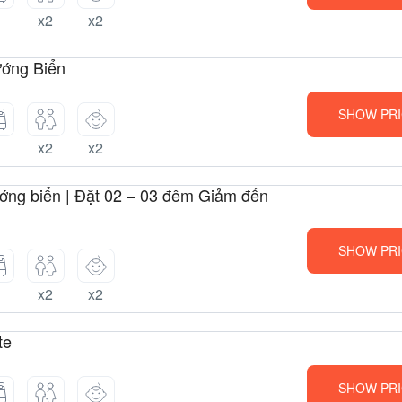
1
x2
x2
ớng Biển
SHOW PRI
1
x2
x2
ớng biển | Đặt 02 – 03 đêm Giảm đến
SHOW PRI
1
x2
x2
te
SHOW PRI