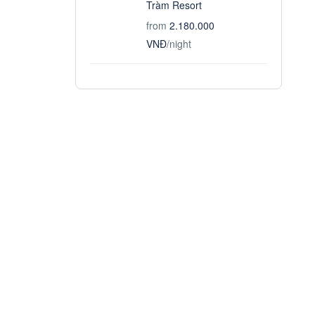
Tràm Resort
from
2.180.000
VNĐ
/night