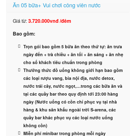
Ăn 05 bữa+ Vui chơi công viên nước
Giá từ:
3.720.000vnđ /đêm
Bao gồm:
Trọn gói bao gồm 5 bữa ăn theo thứ tự: ăn trưa
ngày đến + trà chiều + ăn tối + ăn sáng + ăn nhẹ
cho số khách tiêu chuẩn trong phòng
Thưởng thức đồ uống không giới hạn bao gồm
các loại rượu vang, bia nội địa, nước detox,
nước trái cây, nước ngọt,…trong các bữa ăn và
tại các quầy bar theo quy định tới 23:00 hàng
ngày (Nước uống có cồn chỉ phục vụ tại nhà
hàng & khu sân khấu ngoài trời S-arena, các
quầy bar khác phục vụ các loại nước uống
không cồn)
Miễn phí minibar trong phòng mỗi ngày