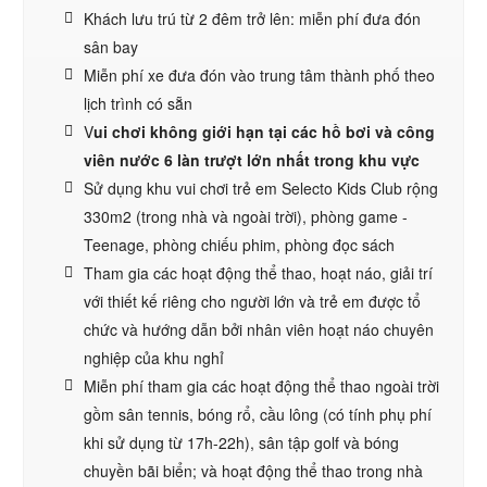
Khách lưu trú từ 2 đêm trở lên: miễn phí đưa đón
sân bay
Miễn phí xe đưa đón vào trung tâm thành phố theo
lịch trình có sẵn
V
ui chơi không giới hạn tại các hồ bơi và công
viên nước 6 làn trượt lớn nhất trong khu vực
Sử dụng khu vui chơi trẻ em Selecto Kids Club rộng
330m2 (trong nhà và ngoài trời), phòng game -
Teenage, phòng chiếu phim, phòng đọc sách
Tham gia các hoạt động thể thao, hoạt náo, giải trí
với thiết kế riêng cho người lớn và trẻ em được tổ
chức và hướng dẫn bởi nhân viên hoạt náo chuyên
nghiệp của khu nghỉ
Miễn phí tham gia các hoạt động thể thao ngoài trời
gồm sân tennis, bóng rổ, cầu lông (có tính phụ phí
khi sử dụng từ 17h-22h), sân tập golf và bóng
chuyền bãi biển; và hoạt động thể thao trong nhà