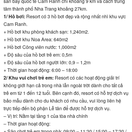
sân bay quốc tế Cam Ranh chỉ khoảng 9 km và cách trung
tâm thành phố Nha Trang khoảng 27km.
1/ Hồ bơi:
Resort có 3 hồ bơi đẹp và rộng nhất nhì khu vực
Cam Ranh.
+ Hồ bơi khu phòng khách sạn: 1,240m2.
+ Hồ bơi khu Noa Area: 640m2
+ Hồ bơi Công viên nước: 1,000m2
+ Độ sâu của hồ bơi trẻ em: 0,5m
+ Độ sâu của hồ bơi người lớn: 0,9 – 1,2m
+ Thời gian hoạt động: 6:00 – 18:00
2/ Khu vui chơi trẻ em:
Resort có các hoạt động giải trí
không giới hạn cả trong nhà lẫn ngoài trời dành cho tất cả
trẻ em từ 1 đến 12 tuổi. Bên cạnh đó, resort có hỗ trợ dịch vụ
bảo mẫu dành cho du khách có nhu cầu, vui lòng liên hệ
trực tiếp đến bộ phận Lễ tân để được hỗ trợ dịch vụ.
– Vị trí: Nằm tại tầng 1 của tòa nhà chính
– Thời gian hoạt động:
+ Sân chơi trẻ em trong nhà: 09:00 – 11:30 / 15:00 – 17:30 /