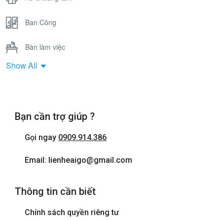
Ban Công
Bàn làm việc
Show All
Bồn Tắm Nằm
Cửa sổ
Bạn cần trợ giúp ?
Điện thoại
Gọi ngay
0909.914.386
Internet wifi
Email: lienheaigo@gmail.com
Máy sấy tóc
Thông tin cần biết
Phòng tắm đứng
Chính sách quyền riêng tư
Tivi