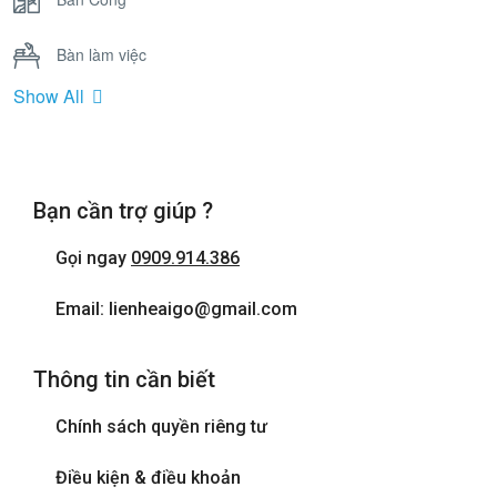
Bàn làm việc
Show All
Bồn Tắm Nằm
Cửa sổ
Bạn cần trợ giúp ?
Điện thoại
Gọi ngay
0909.914.386
Internet wifi
Email: lienheaigo@gmail.com
Máy sấy tóc
Thông tin cần biết
Phòng tắm đứng
Chính sách quyền riêng tư
Tivi
Điều kiện & điều khoản