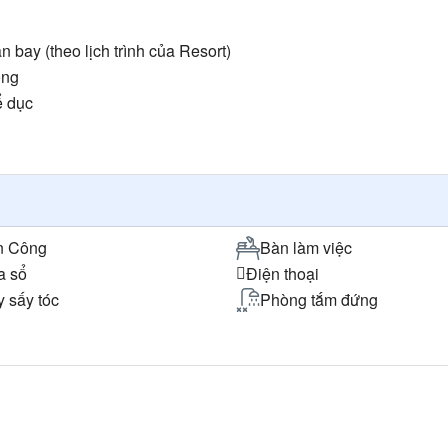
 bay (theo lịch trình của Resort)
òng
ể dục
n Công
Bàn làm việc
a sổ
Điện thoại
 sấy tóc
Phòng tắm đứng