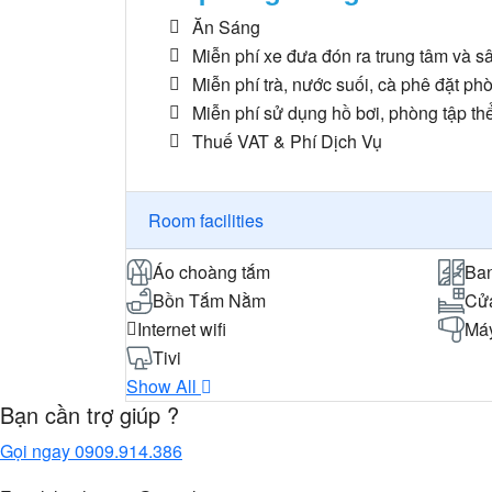
Ăn Sáng
Miễn phí xe đưa đón ra trung tâm và sân
Miễn phí trà, nước suối, cà phê đặt ph
Miễn phí sử dụng hồ bơi, phòng tập th
Thuế VAT & Phí Dịch Vụ
Room facilities
Áo choàng tắm
Ba
Bồn Tắm Nằm
Cử
Internet wifi
Máy
Tivi
Show All
Bạn cần trợ giúp ?
Gọi ngay
0909.914.386