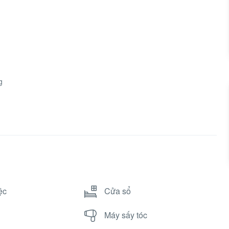
g
ệc
Cửa sổ
Máy sấy tóc