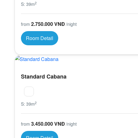
2
S: 39m
2.750.000 VNĐ
from
/night
Room Detail
Standard Cabana
2
S: 39m
3.450.000 VNĐ
from
/night
Room Detail