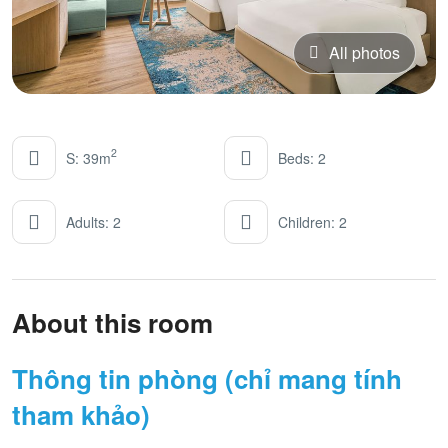
All photos
2
S: 39m
Beds: 2
Adults: 2
Children: 2
About this room
Thông tin phòng (chỉ mang tính
tham khảo)