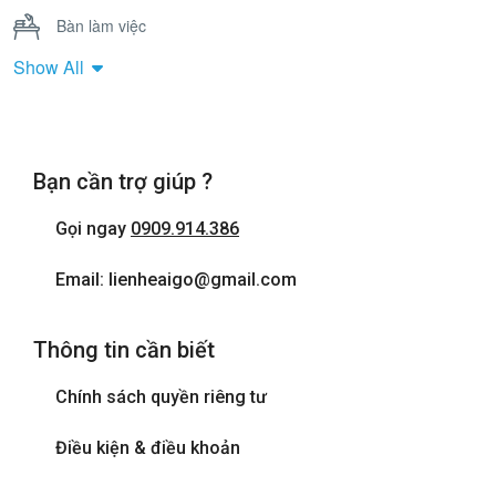
Bàn làm việc
Show All
Bồn Tắm Nằm
Cửa sổ
Bạn cần trợ giúp ?
Điện thoại
Gọi ngay
0909.914.386
Internet wifi
Email: lienheaigo@gmail.com
Máy sấy tóc
Thông tin cần biết
Phòng tắm đứng
Chính sách quyền riêng tư
Tivi
Điều kiện & điều khoản