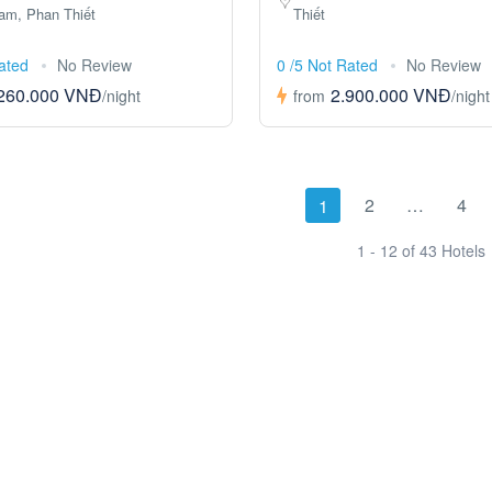
am, Phan Thiết
Thiết
Rated
No Review
0 /5 Not Rated
No Review
260.000 VNĐ
2.900.000 VNĐ
/night
from
/night
2
…
4
1
1 - 12 of 43 Hotels