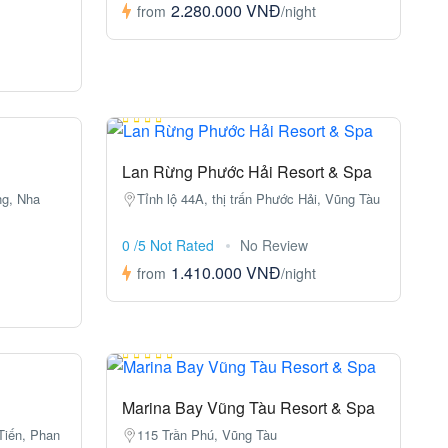
2.280.000 VNĐ
from
/night
Lan Rừng Phước Hải Resort & Spa
ng, Nha
Tỉnh lộ 44A, thị trấn Phước Hải, Vũng Tàu
0 /5 Not Rated
No Review
1.410.000 VNĐ
from
/night
Marina Bay Vũng Tàu Resort & Spa
Tiến, Phan
115 Trần Phú, Vũng Tàu