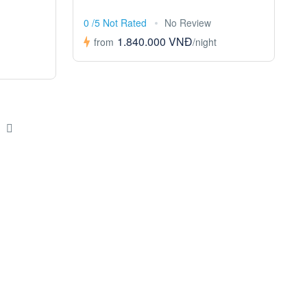
0 /5 Not Rated
No Review
1.840.000 VNĐ
from
/night