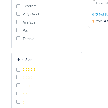
Thuận N
Excellent
Very Good
0 /5 Not 
4.
from
Average
Poor
Terrible
Hotel Star