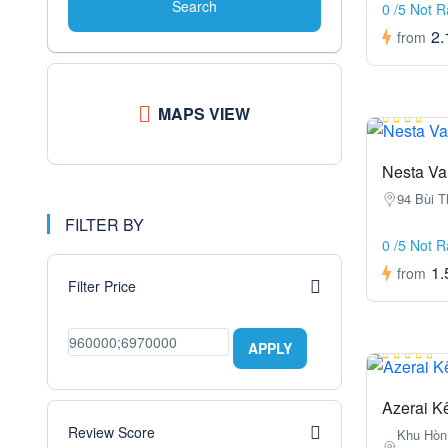
Search
0 /5 Not 
2.
from
MAPS VIEW
Nesta Val
94 Bùi T
FILTER BY
0 /5 Not 
1.
from
Filter Price
APPLY
Azerai K
Review Score
Khu Hòn