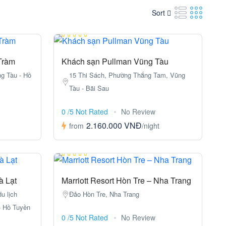
Sort
Tràm
Khách sạn Pullman Vũng Tàu
g Tàu - Hồ
15 Thi Sách, Phường Thắng Tam, Vũng
Tàu - Bãi Sau
0 /5 Not Rated
No Review
2.160.000 VNĐ
from
/night
à Lạt
Marriott Resort Hòn Tre – Nha Trang
u lịch
Đảo Hòn Tre, Nha Trang
- Hồ Tuyền
0 /5 Not Rated
No Review