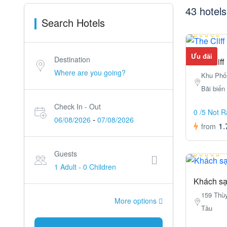
43 hotels
Search Hotels
Ưu đãi
Destination
The Cliff
Khu Phố 
Bãi biển
Check In - Out
0 /5 Not 
-
06/08/2026
07/08/2026
1.
from
Guests
1 Adult
-
0 Children
Khách sạ
159 Thù
More options
Tầu