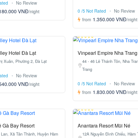
Rated
No Review
180.000 VNĐ
0 /5 Not Rated
No Review
/night
1.350.000 VNĐ
from
/night
ley Hotel Đà Lạt
Vinpearl Empire Nha Trang
hị Xuân, Phường 2, Đà Lạt
44 - 46 Lê Thánh Tôn, Nha Tra
Trang
Rated
No Review
540.000 VNĐ
0 /5 Not Rated
No Review
/night
1.830.000 VNĐ
from
/night
ê Gà Bay Resort
Anantara Resort Mũi Né
 Lan, Xã Tân Thành, Huyện Hàm
12A Nguyễn Đình Chiểu, Hàm 