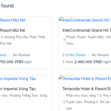
 found
 Resort Mũi Né
InterContinental Grand Hồ 
5, phường Phú Hài, Phan Thiết -
Phước Thuận, Xuyên Mộc, Vũn
 Phú Hài
Tràm
Rated
No Review
0 /5 Not Rated
No Review
750.000 VNĐ
2.480.000 VNĐ
/night
from
/night
n Imperial Vũng Tàu
Terracotta Hotel & Resort Đ
y Vân, Phường Thắng Tam, Vũng
Phân khu chức năng 7.9, Khu d
Tuyền Lâm, Phường 3, Đà Lạt 
Lâm