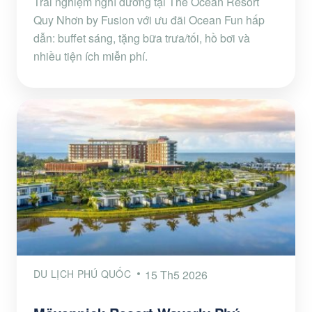
Trải nghiệm nghỉ dưỡng tại The Ocean Resort
Quy Nhơn by Fusion với ưu đãi Ocean Fun hấp
dẫn: buffet sáng, tặng bữa trưa/tối, hồ bơi và
nhiều tiện ích miễn phí.
DU LỊCH PHÚ QUỐC
15 Th5 2026