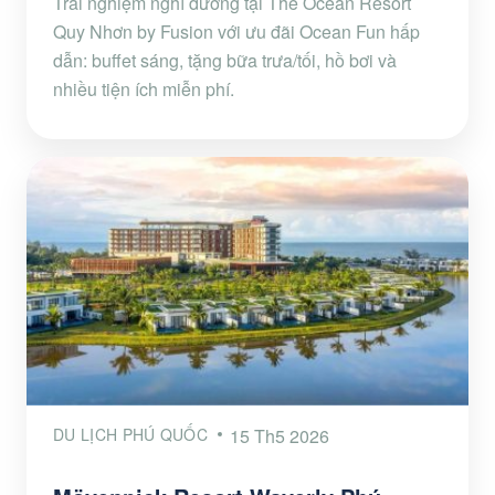
Trải nghiệm nghỉ dưỡng tại The Ocean Resort
Quy Nhơn by Fusion với ưu đãi Ocean Fun hấp
dẫn: buffet sáng, tặng bữa trưa/tối, hồ bơi và
nhiều tiện ích miễn phí.
DU LỊCH PHÚ QUỐC
15 Th5 2026