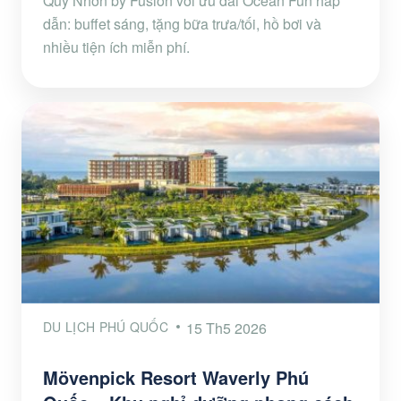
Quy Nhơn by Fusion với ưu đãi Ocean Fun hấp
dẫn: buffet sáng, tặng bữa trưa/tối, hồ bơi và
nhiều tiện ích miễn phí.
DU LỊCH PHÚ QUỐC
15 Th5 2026
Mövenpick Resort Waverly Phú