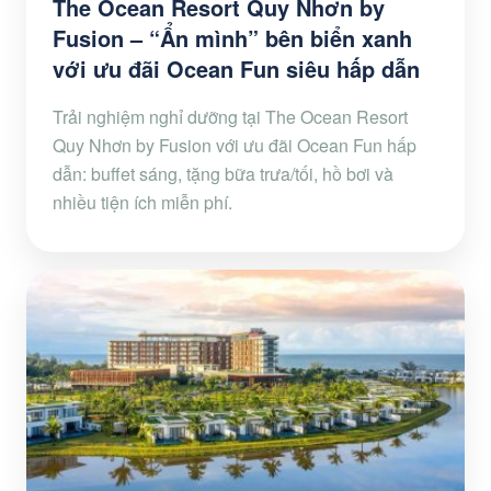
The Ocean Resort Quy Nhơn by
Fusion – “Ẩn mình” bên biển xanh
với ưu đãi Ocean Fun siêu hấp dẫn
Trải nghiệm nghỉ dưỡng tại The Ocean Resort
Quy Nhơn by Fusion với ưu đãi Ocean Fun hấp
dẫn: buffet sáng, tặng bữa trưa/tối, hồ bơi và
nhiều tiện ích miễn phí.