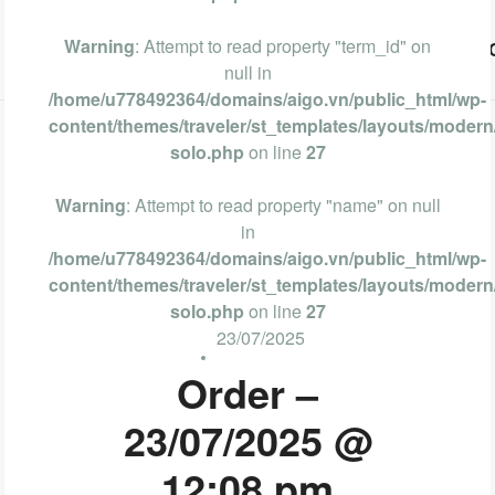
Warning
: Attempt to read property "term_id" on
Vũng Tàu
Phan Thiết
Nha Trang
Đà Lạt
null in
/home/u778492364/domains/aigo.vn/public_html/wp-
content/themes/traveler/st_templates/layouts/modern/
solo.php
on line
27
Warning
: Attempt to read property "name" on null
in
/home/u778492364/domains/aigo.vn/public_html/wp-
content/themes/traveler/st_templates/layouts/modern/
solo.php
on line
27
23/07/2025
Order –
23/07/2025 @
12:08 pm