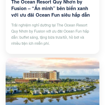
The Ocean Resort Quy Nhơn by
Fusion – “Ẩn mình” bên biển xanh
với ưu đãi Ocean Fun siêu hấp dẫn
Trải nghiệm nghỉ dưỡng tại The Ocean Resort
Quy Nhơn by Fusion với ưu đãi Ocean Fun hấp
dẫn: buffet sáng, tặng bữa trưa/tối, hồ bơi và
nhiều tiện ích miễn phí.