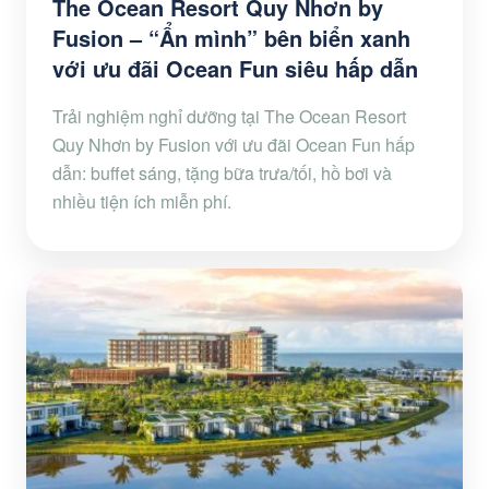
The Ocean Resort Quy Nhơn by
Fusion – “Ẩn mình” bên biển xanh
với ưu đãi Ocean Fun siêu hấp dẫn
Trải nghiệm nghỉ dưỡng tại The Ocean Resort
Quy Nhơn by Fusion với ưu đãi Ocean Fun hấp
dẫn: buffet sáng, tặng bữa trưa/tối, hồ bơi và
nhiều tiện ích miễn phí.