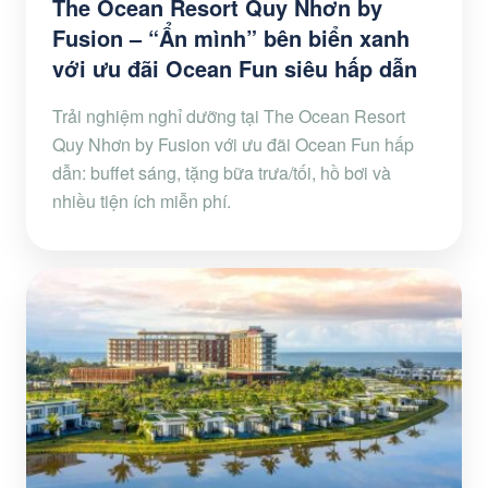
The Ocean Resort Quy Nhơn by
Fusion – “Ẩn mình” bên biển xanh
với ưu đãi Ocean Fun siêu hấp dẫn
Trải nghiệm nghỉ dưỡng tại The Ocean Resort
Quy Nhơn by Fusion với ưu đãi Ocean Fun hấp
dẫn: buffet sáng, tặng bữa trưa/tối, hồ bơi và
nhiều tiện ích miễn phí.