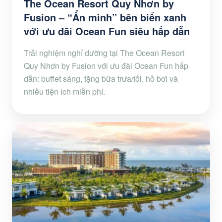
The Ocean Resort Quy Nhơn by
Fusion – “Ẩn mình” bên biển xanh
với ưu đãi Ocean Fun siêu hấp dẫn
Trải nghiệm nghỉ dưỡng tại The Ocean Resort
Quy Nhơn by Fusion với ưu đãi Ocean Fun hấp
dẫn: buffet sáng, tặng bữa trưa/tối, hồ bơi và
nhiều tiện ích miễn phí.