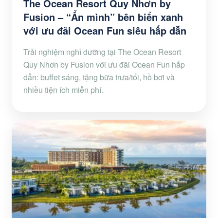
The Ocean Resort Quy Nhơn by
Fusion – “Ẩn mình” bên biển xanh
với ưu đãi Ocean Fun siêu hấp dẫn
Trải nghiệm nghỉ dưỡng tại The Ocean Resort
Quy Nhơn by Fusion với ưu đãi Ocean Fun hấp
dẫn: buffet sáng, tặng bữa trưa/tối, hồ bơi và
nhiều tiện ích miễn phí.