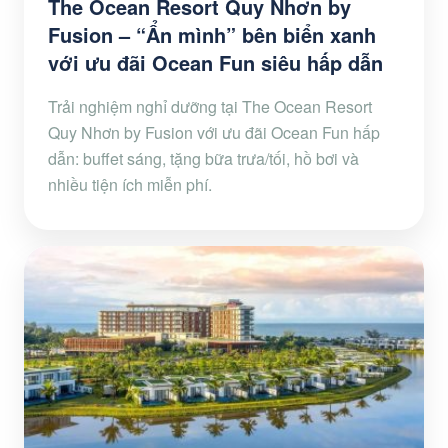
The Ocean Resort Quy Nhơn by
Fusion – “Ẩn mình” bên biển xanh
với ưu đãi Ocean Fun siêu hấp dẫn
Trải nghiệm nghỉ dưỡng tại The Ocean Resort
Quy Nhơn by Fusion với ưu đãi Ocean Fun hấp
dẫn: buffet sáng, tặng bữa trưa/tối, hồ bơi và
nhiều tiện ích miễn phí.