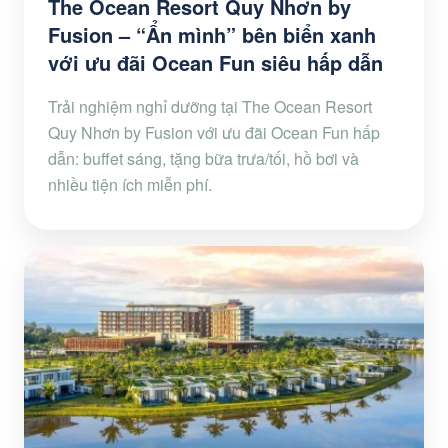
The Ocean Resort Quy Nhơn by
Fusion – “Ẩn mình” bên biển xanh
với ưu đãi Ocean Fun siêu hấp dẫn
Trải nghiệm nghỉ dưỡng tại The Ocean Resort
Quy Nhơn by Fusion với ưu đãi Ocean Fun hấp
dẫn: buffet sáng, tặng bữa trưa/tối, hồ bơi và
nhiều tiện ích miễn phí.