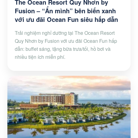
The Ocean Resort Quy Nhơn by
Fusion – “Ẩn mình” bên biển xanh
với ưu đãi Ocean Fun siêu hấp dẫn
Trải nghiệm nghỉ dưỡng tại The Ocean Resort
Quy Nhơn by Fusion với ưu đãi Ocean Fun hấp
dẫn: buffet sáng, tặng bữa trưa/tối, hồ bơi và
nhiều tiện ích miễn phí.