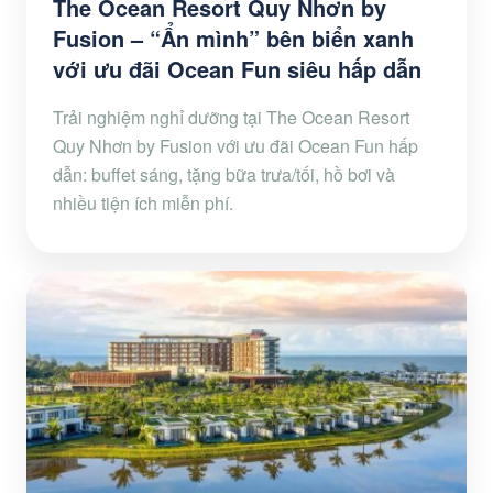
The Ocean Resort Quy Nhơn by
Fusion – “Ẩn mình” bên biển xanh
với ưu đãi Ocean Fun siêu hấp dẫn
Trải nghiệm nghỉ dưỡng tại The Ocean Resort
Quy Nhơn by Fusion với ưu đãi Ocean Fun hấp
dẫn: buffet sáng, tặng bữa trưa/tối, hồ bơi và
nhiều tiện ích miễn phí.