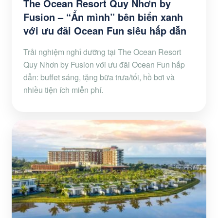
The Ocean Resort Quy Nhơn by
Fusion – “Ẩn mình” bên biển xanh
với ưu đãi Ocean Fun siêu hấp dẫn
Trải nghiệm nghỉ dưỡng tại The Ocean Resort
Quy Nhơn by Fusion với ưu đãi Ocean Fun hấp
dẫn: buffet sáng, tặng bữa trưa/tối, hồ bơi và
nhiều tiện ích miễn phí.