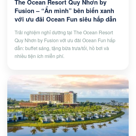
The Ocean Resort Quy Nhơn by
Fusion – “Ẩn mình” bên biển xanh
với ưu đãi Ocean Fun siêu hấp dẫn
Trải nghiệm nghỉ dưỡng tại The Ocean Resort
Quy Nhơn by Fusion với ưu đãi Ocean Fun hấp
dẫn: buffet sáng, tặng bữa trưa/tối, hồ bơi và
nhiều tiện ích miễn phí.