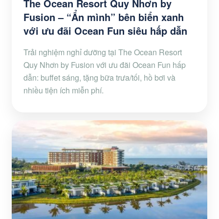
The Ocean Resort Quy Nhơn by
Fusion – “Ẩn mình” bên biển xanh
với ưu đãi Ocean Fun siêu hấp dẫn
Trải nghiệm nghỉ dưỡng tại The Ocean Resort
Quy Nhơn by Fusion với ưu đãi Ocean Fun hấp
dẫn: buffet sáng, tặng bữa trưa/tối, hồ bơi và
nhiều tiện ích miễn phí.