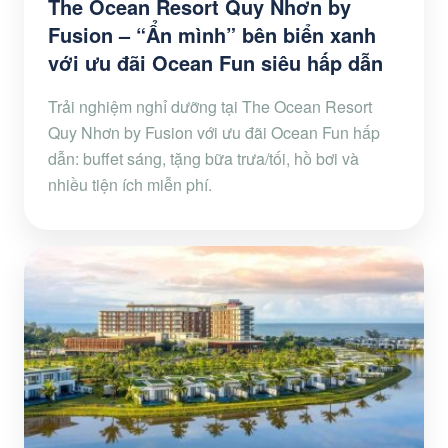
The Ocean Resort Quy Nhơn by
Fusion – “Ẩn mình” bên biển xanh
với ưu đãi Ocean Fun siêu hấp dẫn
Trải nghiệm nghỉ dưỡng tại The Ocean Resort
Quy Nhơn by Fusion với ưu đãi Ocean Fun hấp
dẫn: buffet sáng, tặng bữa trưa/tối, hồ bơi và
nhiều tiện ích miễn phí.