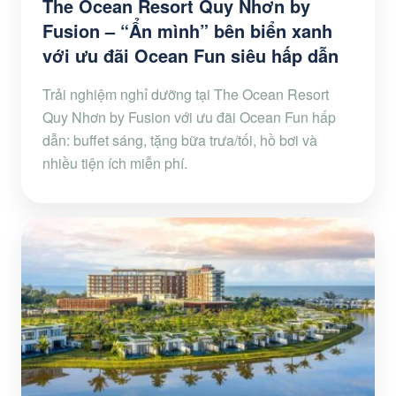
The Ocean Resort Quy Nhơn by
Fusion – “Ẩn mình” bên biển xanh
với ưu đãi Ocean Fun siêu hấp dẫn
Trải nghiệm nghỉ dưỡng tại The Ocean Resort
Quy Nhơn by Fusion với ưu đãi Ocean Fun hấp
dẫn: buffet sáng, tặng bữa trưa/tối, hồ bơi và
nhiều tiện ích miễn phí.