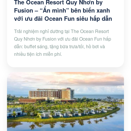
The Ocean Resort Quy Nhơn by
Fusion – “Ẩn mình” bên biển xanh
với ưu đãi Ocean Fun siêu hấp dẫn
Trải nghiệm nghỉ dưỡng tại The Ocean Resort
Quy Nhơn by Fusion với ưu đãi Ocean Fun hấp
dẫn: buffet sáng, tặng bữa trưa/tối, hồ bơi và
nhiều tiện ích miễn phí.