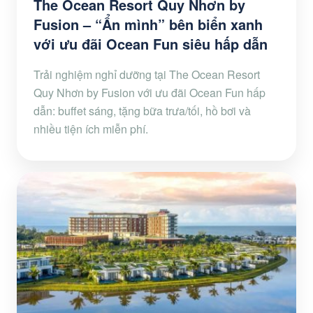
The Ocean Resort Quy Nhơn by
Fusion – “Ẩn mình” bên biển xanh
với ưu đãi Ocean Fun siêu hấp dẫn
Trải nghiệm nghỉ dưỡng tại The Ocean Resort
Quy Nhơn by Fusion với ưu đãi Ocean Fun hấp
dẫn: buffet sáng, tặng bữa trưa/tối, hồ bơi và
nhiều tiện ích miễn phí.