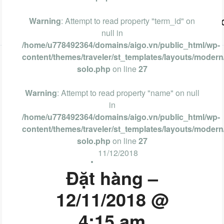
Warning
: Attempt to read property "term_id" on
Vũng Tàu
Phan Thiết
Nha Trang
Đà Lạt
null in
/home/u778492364/domains/aigo.vn/public_html/wp-
content/themes/traveler/st_templates/layouts/modern/
solo.php
on line
27
Warning
: Attempt to read property "name" on null
in
/home/u778492364/domains/aigo.vn/public_html/wp-
content/themes/traveler/st_templates/layouts/modern/
solo.php
on line
27
11/12/2018
Đặt hàng –
12/11/2018 @
4:15 am