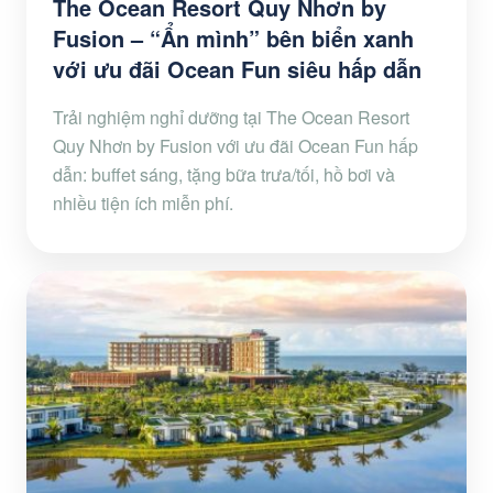
The Ocean Resort Quy Nhơn by
Fusion – “Ẩn mình” bên biển xanh
với ưu đãi Ocean Fun siêu hấp dẫn
Trải nghiệm nghỉ dưỡng tại The Ocean Resort
Quy Nhơn by Fusion với ưu đãi Ocean Fun hấp
dẫn: buffet sáng, tặng bữa trưa/tối, hồ bơi và
nhiều tiện ích miễn phí.