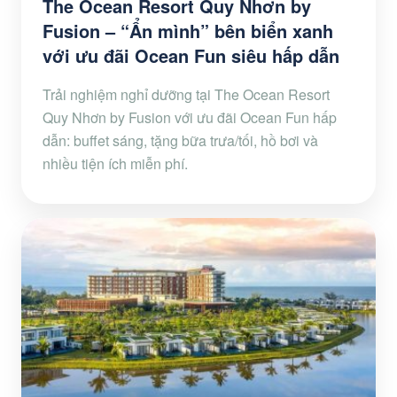
The Ocean Resort Quy Nhơn by
Fusion – “Ẩn mình” bên biển xanh
với ưu đãi Ocean Fun siêu hấp dẫn
Trải nghiệm nghỉ dưỡng tại The Ocean Resort
Quy Nhơn by Fusion với ưu đãi Ocean Fun hấp
dẫn: buffet sáng, tặng bữa trưa/tối, hồ bơi và
nhiều tiện ích miễn phí.