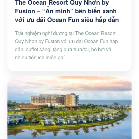
The Ocean Resort Quy Nhơn by
Fusion – “Ẩn mình” bên biển xanh
với ưu đãi Ocean Fun siêu hấp dẫn
Trải nghiệm nghỉ dưỡng tại The Ocean Resort
Quy Nhơn by Fusion với ưu đãi Ocean Fun hấp
dẫn: buffet sáng, tặng bữa trưa/tối, hồ bơi và
nhiều tiện ích miễn phí.