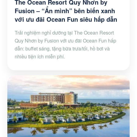
The Ocean Resort Quy Nhơn by
Fusion – “Ẩn mình” bên biển xanh
với ưu đãi Ocean Fun siêu hấp dẫn
Trải nghiệm nghỉ dưỡng tại The Ocean Resort
Quy Nhơn by Fusion với ưu đãi Ocean Fun hấp
dẫn: buffet sáng, tặng bữa trưa/tối, hồ bơi và
nhiều tiện ích miễn phí.