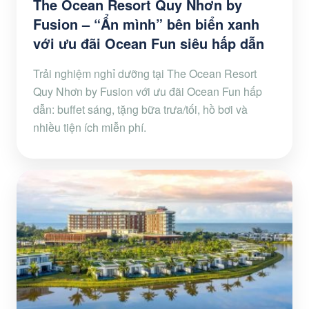
The Ocean Resort Quy Nhơn by
Fusion – “Ẩn mình” bên biển xanh
với ưu đãi Ocean Fun siêu hấp dẫn
Trải nghiệm nghỉ dưỡng tại The Ocean Resort
Quy Nhơn by Fusion với ưu đãi Ocean Fun hấp
dẫn: buffet sáng, tặng bữa trưa/tối, hồ bơi và
nhiều tiện ích miễn phí.