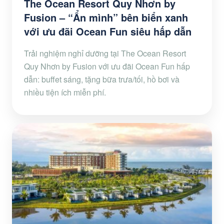
The Ocean Resort Quy Nhơn by
Fusion – “Ẩn mình” bên biển xanh
với ưu đãi Ocean Fun siêu hấp dẫn
Trải nghiệm nghỉ dưỡng tại The Ocean Resort
Quy Nhơn by Fusion với ưu đãi Ocean Fun hấp
dẫn: buffet sáng, tặng bữa trưa/tối, hồ bơi và
nhiều tiện ích miễn phí.