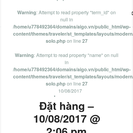
Warning
: Attempt to read property "term_id" on
Vũng Tàu
Phan Thiết
Nha Trang
Đà Lạt
null in
/home/u778492364/domains/aigo.vn/public_html/wp-
content/themes/traveler/st_templates/layouts/modern/
solo.php
on line
27
Warning
: Attempt to read property "name" on null
in
/home/u778492364/domains/aigo.vn/public_html/wp-
content/themes/traveler/st_templates/layouts/modern/
solo.php
on line
27
10/08/2017
Đặt hàng –
10/08/2017 @
2:06 pm