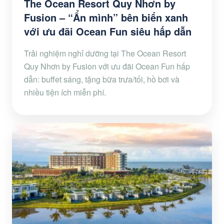
The Ocean Resort Quy Nhơn by
Fusion – “Ẩn mình” bên biển xanh
với ưu đãi Ocean Fun siêu hấp dẫn
Trải nghiệm nghỉ dưỡng tại The Ocean Resort
Quy Nhơn by Fusion với ưu đãi Ocean Fun hấp
dẫn: buffet sáng, tặng bữa trưa/tối, hồ bơi và
nhiều tiện ích miễn phí.