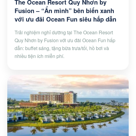
The Ocean Resort Quy Nhơn by
Fusion – “Ẩn mình” bên biển xanh
với ưu đãi Ocean Fun siêu hấp dẫn
Trải nghiệm nghỉ dưỡng tại The Ocean Resort
Quy Nhơn by Fusion với ưu đãi Ocean Fun hấp
dẫn: buffet sáng, tặng bữa trưa/tối, hồ bơi và
nhiều tiện ích miễn phí.