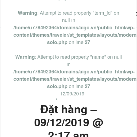
Warning
: Attempt to read property "term_id" on
Vũng Tàu
Phan Thiết
Nha Trang
Đà Lạt
null in
/home/u778492364/domains/aigo.vn/public_html/wp-
content/themes/traveler/st_templates/layouts/modern/
solo.php
on line
27
Warning
: Attempt to read property "name" on null
in
/home/u778492364/domains/aigo.vn/public_html/wp-
content/themes/traveler/st_templates/layouts/modern/
solo.php
on line
27
12/09/2019
Đặt hàng –
09/12/2019 @
2:17 am